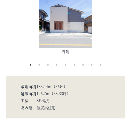
外観
敷地面積
185.14㎡（56坪）
延床面積
126.7㎡（38.33坪）
工法
SE構法
その他
低炭素住宅