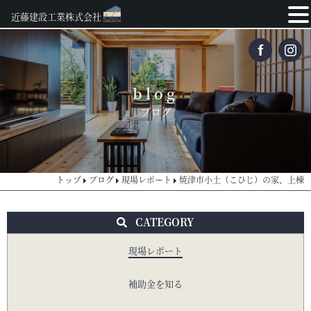
近藤建設工業株式会社
blog
ブログ
トップ
ブログ
現場レポート
焼津市小土（こひじ）の家、上棟
CATEGORY
現場レポート
補助金を知る