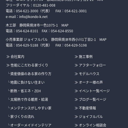
フリーダイヤル：
0120-481-008
電話：
054-621-3000
（代表） FAX：
054-621-3001
e-mail：
info@kondo-k.net
木工部 静岡県焼津市一色1075-1
MAP
電話：
054-624-8101
FAX：054-624-8550
小売事業部 ジョイフルパル 静岡県焼津市西小川1丁目2-1
MAP
電話：
054-629-5188
（代表） FAX：
054-629-5198
≫ 会社案内
≫ 施工事例
≫ 性能にこだわる家づくり
≫ アフターフォロー
└資産価値のある家の作り方
≫ モデルハウス
└地震に負けない住まい
≫ オーナー様の声
└断熱・省エネ・ZEH
≫ イベント一覧ページ
└太陽熱で作る暖房・給湯
≫ ブログ一覧ページ
└メンテナンスがしやすい家
≫ 不動産情報
└家づくりの流れ
≫ ジョイフルパル
└オーダーメイドインテリア
≫ オンライン相談会