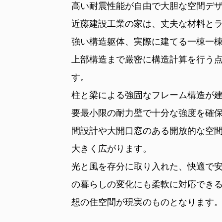
高い耐震性能が自由で大胆な空間デ
近藤建設工業の家は、丈夫な材料と
強い構造躯体、実際に建てる一棟一
上部構造まで厳密に構造計算を行う
す。
柱と梁による強固なフレーム構造が
要最小限の耐力壁で十分な強度を確
間設計や大開口窓のある開放的な空
大きく広がります。
光と風を存分に取り入れた、快適で
の暮らしの変化にも柔軟に対応でき
想の住空間が現実のものとなります