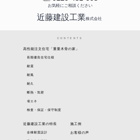
お気軽にご相談ください
近藤建設工業
株式会社
CONTENTS
高性能注文住宅「重量木骨の家」
長期優良住宅仕様
耐震
耐風
耐久
断熱・気密
省エネ
検査・保証・保守制度
近藤建設工業の特長
施工例
全棟耐震設計
お客様の声