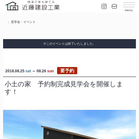
見学会・イベント
※このイベントは終了いたしました。
要予約
2018.08.25
sat
～ 08.26
sun
小土の家 予約制完成見学会を開催しま
す！