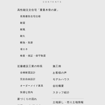
CONTENTS
高性能注文住宅「重量木骨の家」
長期優良住宅仕様
耐震
耐風
耐久
断熱・気密
省エネ
検査・保証・保守制度
近藤建設工業の特長
施工例
全棟耐震設計
お客様の声
完全自由設計
モデルハウス
オーダーメイド家具
会社概要
快適な室内
スタッフ紹介
家づくりの流れ
土地探し・売り土地情報