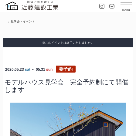
見学会・イベント
※このイベントは終了いたしました。
要予約
2020.05.23
sat
～ 05.31
sun
モデルハウス見学会 完全予約制にて開催
します