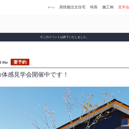
高性能注文住宅
特長
施工例
見学
ホーム
※このイベントは終了いたしました。
要予約
16
thu
の体感見学会開催中です！