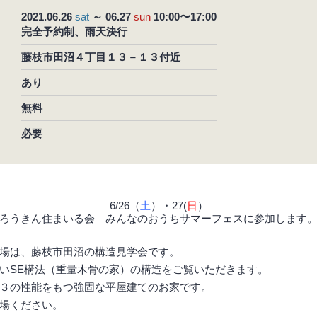
2021.06.26
sat
～ 06.27
sun
10:00〜17:00
完全予約制、雨天決行
藤枝市田沼４丁目１３－１３付近
あり
無料
必要
6/26（
土
）・27(
日
）
ろうきん住まいる会 みんなのおうちサマーフェスに参加します
場は、藤枝市田沼の構造見学会です。
いSE構法（重量木骨の家）の構造をご覧いただきます。
３の性能をもつ強固な平屋建てのお家です。
場ください。