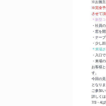
※お施主
※完全予
させて頂
＊新型コ
・社員の
・窓を開
・テーブ
・少し距
＊来場さ
・入口で
・来場の
お客様と
す。
今回の見
となりま
ご参加い
詳し
7/3・