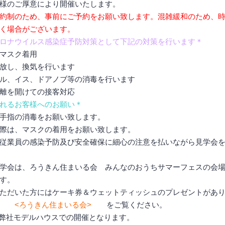
様のご厚意により開催いたします。
約制のため、事前にご予約をお願い致します。混雑緩和のため、
く場合がございます。
ロナウイルス感染症予防対策として下記の対策を行います＊
マスク着用
放し、換気を行います
ル、イス、ドアノブ等の消毒を行います
離を開けての接客対応
れるお客様へのお願い＊
手指の消毒をお願い致します。
際は、マスクの着用をお願い致します。
従業員の感染予防及び安全確保に細心の注意を払いながら見学会
学会は、ろうきん住まいる会 みんなのおうちサマーフェスの会
す。
ただいた方にはケーキ券＆ウェットティッシュのプレゼントがあ
くは
<ろうきん住まいる会>
をご覧ください。
4は弊社モデルハウスでの開催となります。