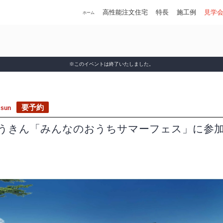
高性能注文住宅
特長
施工例
見学
ホーム
※このイベントは終了いたしました。
要予約
7
sun
7 ろうきん「みんなのおうちサマーフェス」に参