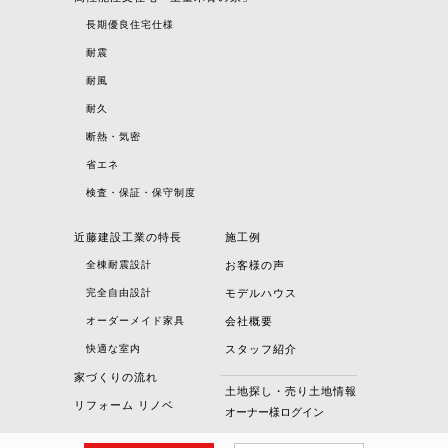
長期優良住宅仕様
耐震
耐風
耐久
断熱・気密
省エネ
検査・保証・保守制度
近藤建設工業の特長
施工例
全棟耐震設計
お客様の声
完全自由設計
モデルハウス
オーダーメイド家具
会社概要
快適な室内
スタッフ紹介
家づくりの流れ
土地探し・売り土地情報
リフォーム リノベ
オーナー様ログイン