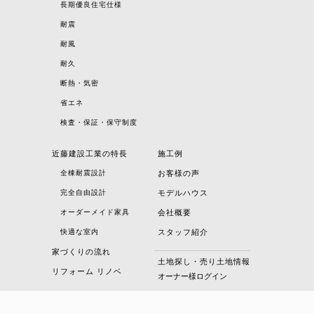
長期優良住宅仕様
耐震
耐風
耐久
断熱・気密
省エネ
検査・保証・保守制度
近藤建設工業の特長
施工例
全棟耐震設計
お客様の声
完全自由設計
モデルハウス
オーダーメイド家具
会社概要
快適な室内
スタッフ紹介
家づくりの流れ
土地探し・売り土地情報
リフォーム リノベ
オーナー様ログイン